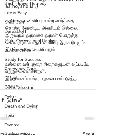
Bach Flower Remedy
as he/she is .)
Life is Easy
தனியாக மன்னிப்பு என்ற வார்த்தை 
Child Care
சொல்ல வேண்டிய அவசியம் இல்லை. 
Dare2DoIT
இருவரும் ஒருவரை ஒருவர் பொறுத்து 
Multi-Dimensional Healing
கொள்ளும் போது மன்னிப்பு இருவரிடமும் 
இயல்பாகவே வெளிப்படும். 
In Abundance
Study for Success
உன்னை உன் குறை நிறைகளுடன் அப்படியே 
Pregnancy Care
ஏற்றுக்கொள்கிறேன்.
Travel
இந்த மனப்பாங்கு உறவை பலப்படுத்த 
உதவும்.
Divine Shakthi
Debts
Death and Dying
Reiki
Divorce
See All
Recent Posts
Business 101