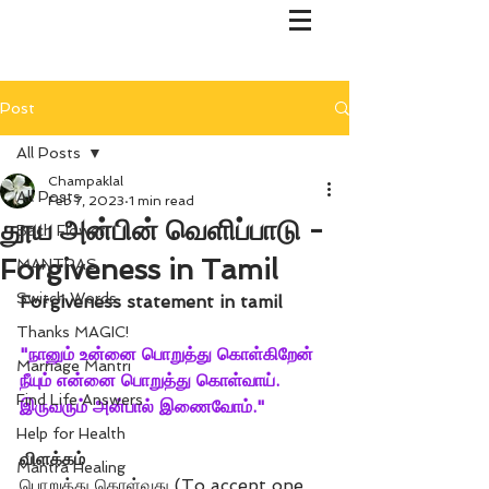
Post
All Posts
Champaklal
All Posts
Feb 7, 2023
1 min read
தூய அன்பின் வெளிப்பாடு -
Bach Flower
Forgiveness in Tamil
MANTRAS
Switch Words
Forgiveness statement in tamil
Thanks MAGIC!
"நானும் உன்னை பொறுத்து கொள்கிறேன்
Marriage Mantri
நீயும் என்னை பொறுத்து கொள்வாய்.
Find Life Answers
இருவரும் அன்பால் இணைவோம்."
Help for Health
விளக்கம்
Mantra Healing
பொறுத்து கொள்வது (To accept one 